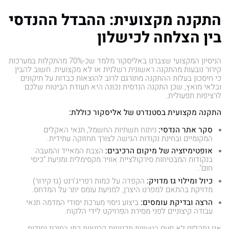
התקנה מקצועית: ההבדל ההנדסי
בין הצלחה לכישלון
הניסיון המקצועי שצברנו באליסקור מלמד שכ-70% מהתקלות במערכות
קירור נובעות מהתקנה ראשונית רשלנית או לא מקצועית. חשוב להבין
כי חיסכון בעלות ההתקנה מתורגם לרוב להוצאות כבדות על תיקונים
ובלאי מואץ, שכן התקנה הנדסית נכונה היא תעודת הביטוח שלכם
לרציפות תפעולית.
התקנה מקצועית בסטנדרט של אליסקור כוללת:
סקר אתר הנדסי:
ניתוח תשתיות החשמל, תנאי האקלים
המקומיים ובחינת נקודות הגישה לצורך תחזוקה עתידית.
אופטימיזציה של מיקום הרכיבים:
הצבת המאייד והמעבה
בנקודות המבטיחות סירקולציית אוויר מקסימלית ומניעת "כיסי
חום".
כיול ומילוי גז מדויק:
הקפדה על כמות רפריג'רנט (גז קירור)
מדויקת בהתאם למפרט היצרן, למניעת עומס יתר על המדחס.
הרצה ובדיקת עומסים:
ביצוע ניסוי מערכת יסודי המדמה תנאי
עבודה קיצוניים לפני מסירת הפרויקט לידי הלקוח.
אנו נתקלים לא פעם בטעויות תכנוניות קריטיות כמו בחירת יחידות