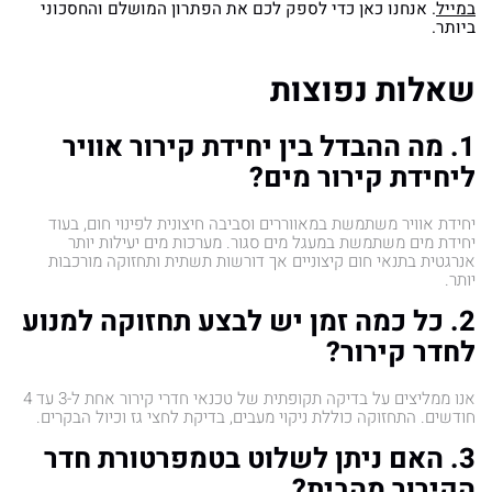
במייל
. אנחנו כאן כדי לספק לכם את הפתרון המושלם והחסכוני
ביותר.
שאלות נפוצות
1. מה ההבדל בין יחידת קירור אוויר
ליחידת קירור מים?
יחידת אוויר משתמשת במאווררים וסביבה חיצונית לפינוי חום, בעוד
יחידת מים משתמשת במעגל מים סגור. מערכות מים יעילות יותר
אנרגטית בתנאי חום קיצוניים אך דורשות תשתית ותחזוקה מורכבות
יותר.
2. כל כמה זמן יש לבצע תחזוקה למנוע
לחדר קירור?
אנו ממליצים על בדיקה תקופתית של טכנאי חדרי קירור אחת ל-3 עד 4
חודשים. התחזוקה כוללת ניקוי מעבים, בדיקת לחצי גז וכיול הבקרים.
3. האם ניתן לשלוט בטמפרטורת חדר
הקירור מהבית?