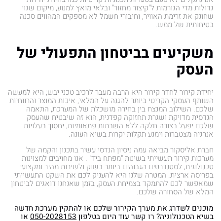
גדולות מדי הגורמות ל"קיצור מחזור" ובלאי מואץ למנוע, מיקום שגוי
שחונק את זרימת האוויר, וחיבורי חשמל לא מספקים המהווים סכנה
בטיחותית של ממש.
משקיעים בביטחון התפעולי של
העסק
יחידת קירור לחדר קירור היא הרבה מעבר לרכיב טכני יבש; היא למעשה
השותף העסקי הקריטי ביותר להגנה על המלאי, איכות המוצר והרווחיות
שלכם. השילוב המנצח בין בחירה מושכלת של המערכת, התאמה
הנדסית מדויקת ושגרת תחזוקה קפדנית, הוא זה שיבטיח שהעסק
שלכם יפעל בצורה חלקה ללא השבתות פתאומיות, יחסוך בעלויות
אנרגיה מצטברות וימנע תקלות יקרות בשיא העונה.
חברת אליסקור מביאה עמה ניסיון הנדסי עשיר בתכנון והקמה של
מערכות קירור תעשייתי בשיטת "מפתח ביד" . אנו מחויבים למצוינות
טכנולוגית, לסטנדרטים הגבוהים ביותר בשוק ולשירות מהיר ומקצועי
בפריסה ארצית. המטרה שלנו היא להעניק לכם את השקט התעשייתי
שמאפשר לכם להתמקד בצמיחת העסק, בזמן שאנחנו דואגים לביטחון
המלא של הסחורה שלכם.
מוכנים לשדרג את מערך הקירור שלכם או להתקין מערכת חדשה
בשיא הטכנולוגיה? רו קשר עוד היום בטלפון
050-2028153
או