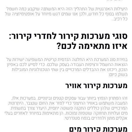
היעילות האנרגטית של התהליך הזה היא המשתנה שיקבע כמה חשמל
תשלמו בסוף כל חודש, ולכן אנו שמים דגש מיוחד על אופטימיזציה של
כל רכיב.
סוגי מערכות קירור לחדרי קירור:
איזו מתאימה לכם?
בחירת סוג המערכת היא החלטה הנדסית קריטית המשפיעה ישירות על
הוצאות החשמל ורציפות העבודה בעסק שלכם. כדי לסייע לכם באפיון
הנכון, ריכזנו את ההבדלים המרכזיים בין שתי הטכנולוגיות המובילות
בשוק כיום:
מערכות קירור אוויר
זהו הפתרון הנפוץ ביותר עבור עסקים קטנים ובינוניים. במערכות אלו,
המעבה משתמש באוויר החיצוני כדי לפזר את החום שנצבר. היתרונות
המרכזיים שלהן כוללים התקנה פשוטה יחסית, היעדר צורך בתשתית
מים ועלויות תחזוקה שוטפות נמוכות. הן מתאימות במיוחד לאזורים בעלי
אקלים מתון ולחדרים בנפח סטנדרטי.
מערכות קירור מים