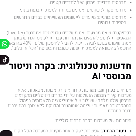
מדחסים הדדיים: פתרון יעיל לחדרים קטנים.
מדחסי סקרול: שקטים ואמינים במיוחד למערכות בנפח בינוני.
מדחסים בורגיים: מיועדים ליישומים תעשייתיים כבדים הדורשים
הספקים גבוהים.
בפרויקטים שאנו מבצעים, אנו משלבים טכנולוגיית אינוורטר (Inverter)
המאפשרת למנוע להתאים את מהירות עבודתו לעומס הנדרש בזמן
אמת. שימוש בטכנולוגיה זו יכול להוביל לחיסכון של עד 40% בהוצאות
החשמל בהשוואה למערכות ישנות שעובדות בשיטת "הכל או כלום".
חדשנות טכנולוגית: בקרה וניטור
מבוססי AI
אנו חיים בעידן שבו מערכות קירור אינן רק מכונות מכאניות, אלא
מערכות קירור חכמות הנשלטות על ידי בקרים דיגיטליים מתקדמים.
הניסיון שלנו מלמד ששילוב של אינטליגנציה מלאכותית בניהול
הטמפרטורה מאפשר שליטה אוטומטית ומדויקת ללא צורך בהתערבות
ידנית מתמדת.
היתרונות של מערכות בקרה חכמות כוללים:
ניטור מרחוק:
אפשרות לעקוב אחר תקינות המערכת מכל מקום