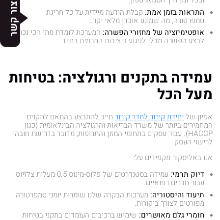
ובכל זמן דרך הסמארטפון.
צור קשר
התראות בזמן אמת:
קבלת הודעה מיידית על כל חריגת
טמפרטורה, מה שמונע אובדן מלאי יקר.
אופטימיזציה של מחזורי הפשרה:
המערכת לומדת מתי הכי נכון
לבצע הפשרה מבלי לפגוע ביציבות התרמית בחדר.
עמידה בתקנים ורגולציה: בטיחות
מעל הכל
אפיון של
יחידת קירור לחדר קירור
חייב להתבצע בהתאם לתקנים
המחמירים ביותר של משרד הבריאות והרגולציה הבינלאומית (כגון
HACCP). עבור עסקים בתחומי המזון והתרופות, מדובר בדרישת חובה
לרישוי העסק.
אנו באליסקור מקפידים על:
דיוק תרמי:
עמידה בסטנדרטים של פלוס-מינוס 0.5 מעלות צלזיוס
עבור חדרים רפואיים.
תיעוד והיסטוריה:
מערכות הבקרה שלנו שומרות יומני טמפרטורה
מפורטים לצורך ביקורות.
חומרי גלם מאושרים:
שימוש ברכיבים העומדים בתקני בטיחות