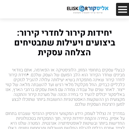
יחידות קירור לחדרי קירור:
ביצועים ויעילות שמבטיחים
הצלחה עסקית
כבעלי עסקים בתחומי המזון, הלוגיסטיקה או הפארמה, אתם בוודאי
מבינים שחדר הקירור הוא הלב הפועם של העסק שלכם.
י
חידת קירור
לחדר קירור שאינה מתפקדת בשיא יעילותה עלולה להוביל לנזקים
כלכליים כבדים, החל מקלקול מלאי רגיש ועד להשבתה מלאה של קווי
ייצור. לאחר שנים של עבודה צמודה עם מאות עסקים ברחבי הארץ, אנו
באליסקור יכולים להעיד כי בחירה נכונה של מערכת קירור והתקנה
מקצועית הן ההשקעות האסטרטגיות החשובות ביותר שתוכלו לבצע
למען היציבות העסקית שלכם.
במדריך זה נצלול לעומק הידע המקצועי והניסיון ההנדסי שצברנו בתחום
על אפיון, בחירה והקמת יחידות קירור, תוך התמקדות בטכנולוגיות
החדישות ביותר ובשיטות לאופטימיזציה אנרגטית. המטרה שלנו היא
לצייד אתכם בכלים לקבלת החלטות מושכלות ומבוססות נתונים, כאלו