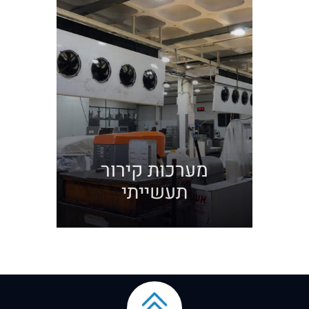
ת:
מערכות קירור
תעשייתי
מע