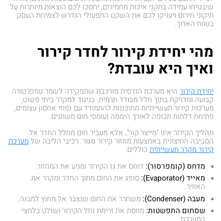
שיבטיחו עמידה בתקני איכות מחמירים, יחסכו לכם הוצאות מיותרות על
תיקוני חירום ויעניקו לכם את השקט התפעולי הנדרש לצמיחת העסק
בטווח הארוך.
מהי יחידת קירור לחדר קירור
ואיך היא עובדת?
יחידת קירור
היא מערכת הנדסית מורכבת שתפקידה לשמר טמפרטורה
קבועה ומדויקת בתוך חלל מבודד תרמית. בניגוד למקרר ביתי פשוט,
מערכות קירור תעשייתיות מתוכננות להתמודד עם נפחי אחסון עצומים,
פתיחת דלתות תכופה לאורך היממה ועומסי חום משתנים.
תהליך הקירור אינו "מייצר קור", אלא מעביר חום מחלל החדר אל
הסביבה החיצונית באמצעות מחזור קירור סגור. רכיבי הליבה של
מערכת
קירור מקרר תעשייתית
כוללים:
מדחס (קומפרסור):
דוחס את גז הקירור ומניע את המחזור.
מאייד (Evaporator):
סופג את החום מתוך החדר ומקרר את
האוויר.
מעבה (Condenser):
משחרר את החום שנצבר אל מחוץ למבנה.
שסתום התפשטות:
מווסת את זרימת נוזל הקירור ושולט בלחצי
המערכת.