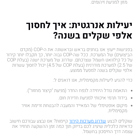
מזון למניעת זיהומים.
יעילות אנרגטית: איך לחסוך
אלפי שקלים בשנה?
בפגישות ייעוץ אנו בוחנים בראש ובראשונה את ה-COP (מקדם
הביצועים) של המערכת. ככל שה-COP גבוה יותר, כך תקבלו יותר קירור
על כל קילוואט חשמל שצרכתם. שדרוג של מערכת ישנה (בעלת COP
של 2.5) למערכת מודרנית (בעלת COP של 4.5) יכול לחסוך עשרות
אלפי שקלים בשנה למפעל ממוצע.
כדי להגיע ליעילות מקסימלית, אנו דואגים ל:
התאמת גודל היחידה לנפח החדר (מניעת "קיצור מחזור").
בידוד תרמי איכותי למניעת חדירת חום.
מיקום אופטימלי של המאייד והמעבה להבטחת זרימת אוויר
מקסימלית.
שוקלים לבצע
שדרוג מערכות קירור
קיימות? אנו נבצע עבורכם חישוב
כדאיות כלכלית שיציג לכם בדיוק תוך כמה זמן ההשקעה תחזיר את
עצמה דרך החיסכון בחשמל.