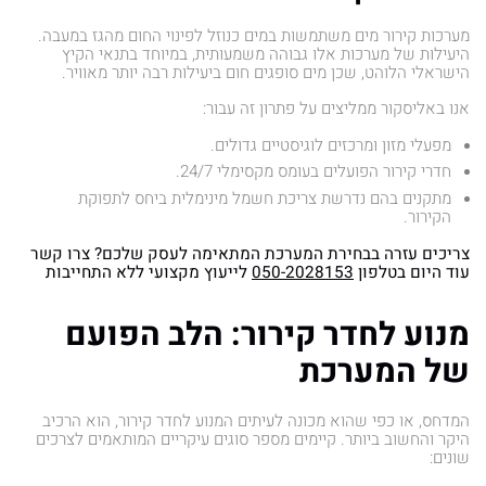
מערכות קירור מים משתמשות במים כנוזל לפינוי החום מהגז במעבה.
היעילות של מערכות אלו גבוהה משמעותית, במיוחד בתנאי הקיץ
הישראלי הלוהט, שכן מים סופגים חום ביעילות רבה יותר מאוויר.
אנו באליסקור ממליצים על פתרון זה עבור:
מפעלי מזון ומרכזים לוגיסטיים גדולים.
חדרי קירור הפועלים בעומס מקסימלי 24/7.
מתקנים בהם נדרשת צריכת חשמל מינימלית ביחס לתפוקת
הקירור.
צריכים עזרה בבחירת המערכת המתאימה לעסק שלכם? צרו קשר
עוד היום בטלפון
050-2028153
לייעוץ מקצועי ללא התחייבות
מנוע לחדר קירור: הלב הפועם
של המערכת
המדחס, או כפי שהוא מכונה לעיתים המנוע לחדר קירור, הוא הרכיב
היקר והחשוב ביותר. קיימים מספר סוגים עיקריים המותאמים לצרכים
שונים: